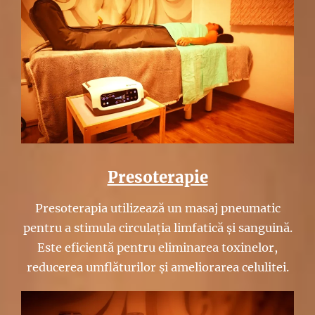
Presoterapie
Presoterapia utilizează un masaj pneumatic
pentru a stimula circulația limfatică și sanguină.
Este eficientă pentru eliminarea toxinelor,
reducerea umflăturilor și ameliorarea celulitei.