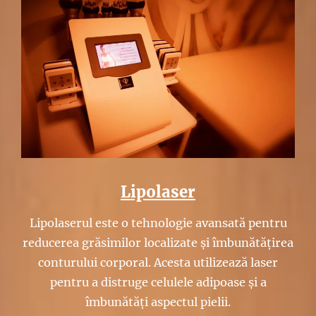
Lipolaser
Lipolaserul este o tehnologie avansată pentru
reducerea grăsimilor localizate și îmbunătățirea
conturului corporal. Acesta utilizează laser
pentru a distruge celulele adipoase și a
îmbunătăți aspectul pielii.