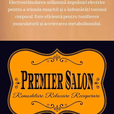
Electrostimularea utilizează impulsuri electrice
pentru a stimula mușchii și a îmbunătăți tonusul
corporal. Este eficientă pentru tonifierea
musculaturii și accelerarea metabolismului.